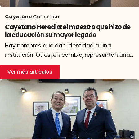
Cayetano
Comunica
Cayetano Heredia: el maestro que hizo de
la educación su mayor legado
Hay nombres que dan identidad a una
institución. Otros, en cambio, representan una
manera de entender el conocimiento y el
Ver más artículos
servicio. José Cayetano Heredia Sánchez
pertenece a estos últimos. Cada […]