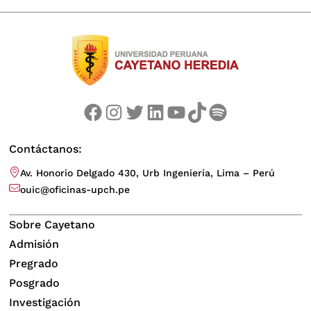
Facebook
Instagram
Twitter
LinkedIn
YouTube
TikTok
Spotify
Contáctanos:
Av. Honorio Delgado 430, Urb Ingeniería, Lima – Perú
ouic@oficinas-upch.pe
Sobre Cayetano
Admisión
Pregrado
Posgrado
Investigación