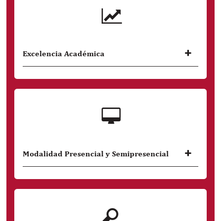
Excelencia Académica
Somos la universidad líder, según el ranking
Sunedu, y la N.° 1 del Perú, según el ranking
THE (Times Higher Education) 2023. Además,
contamos con convenios internacionales con
universidades líderes
Modalidad Presencial y Semipresencial
La modalidad presencial tiene 20% de
créditos virtuales y la modalidad
semipresencial tiene 40% de créditos
virtuales.