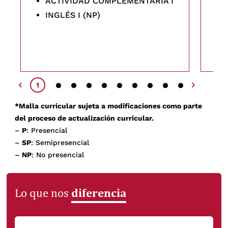
ACTIVIDAD COMPLEMENTARIA I
INGLÉS I (NP)
2
3
4
5
6
7
8
9
10
1
*Malla curricular sujeta a modificaciones como parte
del proceso de actualización curricular.
–
P
: Presencial
–
SP
: Semipresencial
–
NP
: No presencial
diferencia
Lo que nos