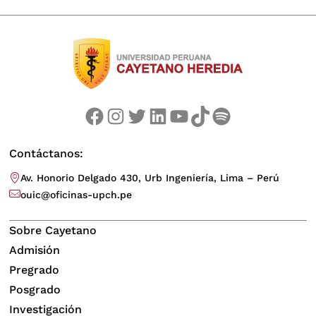
Facebook
Instagram
Twitter
LinkedIn
YouTube
TikTok
Spotify
Contáctanos:
Av. Honorio Delgado 430, Urb Ingeniería, Lima – Perú
ouic@oficinas-upch.pe
Sobre Cayetano
Admisión
Pregrado
Posgrado
Investigación