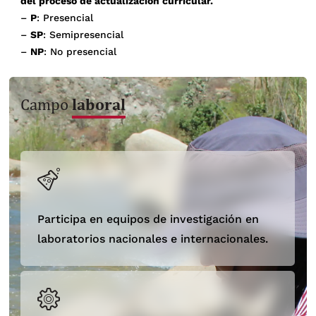
del proceso de actualización curricular.
–
P
: Presencial
–
SP
: Semipresencial
–
NP
: No presencial
laboral
Campo
Participa en equipos de investigación en
laboratorios nacionales e internacionales.