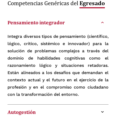
de la Calidad Educativa (SINEACE).
Egresado
Competencias Genéricas del
Estamos acreditados por el Instituto
Internacional para el Aseguramiento de la
Pensamiento integrador
Calidad (IAC-CINDA).
Integra diversos tipos de pensamiento (científico,
lógico, crítico, sistémico e innovador) para la
solución de problemas complejos a través del
dominio de habilidades cognitivas como el
razonamiento lógico y situaciones retadoras.
Están alineados a los desafíos que demandan el
contexto actual y el futuro en el ejercicio de la
profesión y en el compromiso como ciudadano
con la transformación del entorno.
Autogestión