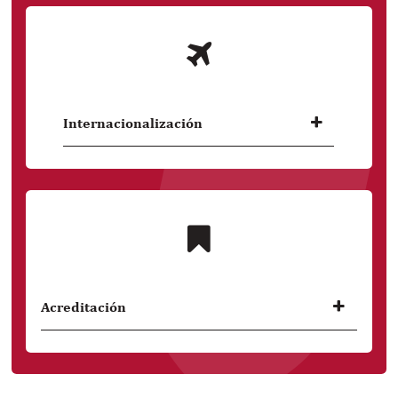
vanguardia de la ciencia y la tecnología.
Internacionalización
Accede a oportunidades para estudiar
y practicar en el extranjero a través de
nuestros convenios.
Acreditación
Estamos acreditados por el Sistema Nacional
de Evaluación, Acreditación y Certificación