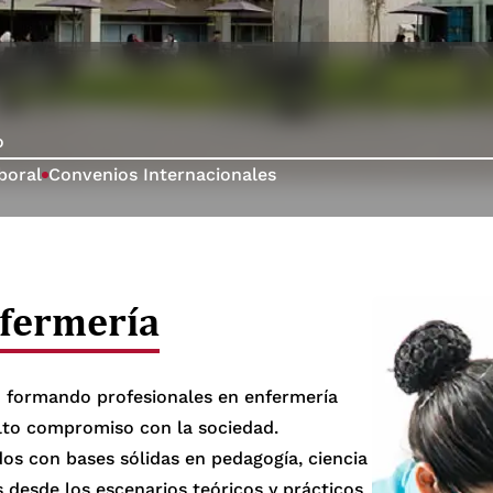
o
boral
Convenios Internacionales
fermería
o formando profesionales en enfermería
lto compromiso con la sociedad.
s con bases sólidas en pedagogía, ciencia
s desde los escenarios teóricos y prácticos