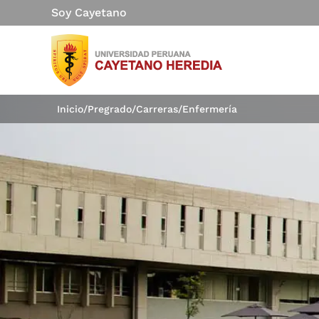
Soy Cayetano
Inicio
/
Pregrado
/
Carreras
/
Enfermería