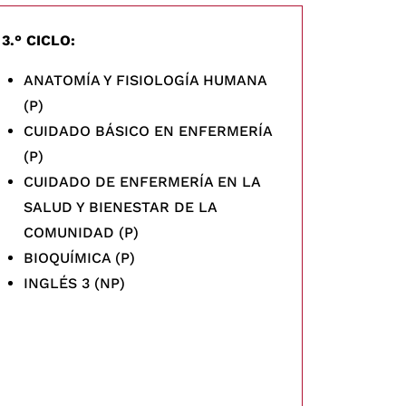
3.° CICLO:
4.° CICL
ANATOMÍA Y FISIOLOGÍA HUMANA
CUID
(P)
SALU
CUIDADO BÁSICO EN ENFERMERÍA
ADOL
(P)
CUID
CUIDADO DE ENFERMERÍA EN LA
SALU
SALUD Y BIENESTAR DE LA
NACI
COMUNIDAD (P)
MICR
BIOQUÍMICA (P)
(P)
INGLÉS 3 (NP)
INGL