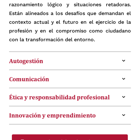
razonamiento lógico y situaciones retadoras.
Están alineados a los desafíos que demandan el
contexto actual y el futuro en el ejercicio de la
profesión y en el compromiso como ciudadano
con la transformación del entorno.
Autogestión
Construye su proyecto ético de vida para el logro
Comunicación
de sus planes, sus proyectos personales y
profesionales. Busca, de manera permanente,
Utiliza el lenguaje verbal y no verbal para
Ética y responsabilidad profesional
oportunidades de aprendizaje en diversos
interactuar de manera efectiva en diversos
contextos y modalidades, y se muestra
contextos inclusivos, multiculturales y
Actúa con ética y responsabilidad en los
Innovación y emprendimiento
responsable, perseverante y autocrítico.
multilingües. Hace, además, un uso consciente de
diferentes contextos académicos, de práctica
las TIC. Liderazgo y trabajo colaborativo Integra
profesional e investigación; desarrolla su labor
Propone de manera creativa soluciones
equipos de trabajo colaborativo para el logro de