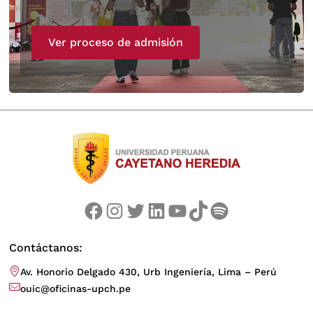
Ver proceso de admisión
Facebook
Instagram
Twitter
LinkedIn
YouTube
TikTok
Spotify
Contáctanos:
Av. Honorio Delgado 430, Urb Ingeniería, Lima – Perú
ouic@oficinas-upch.pe