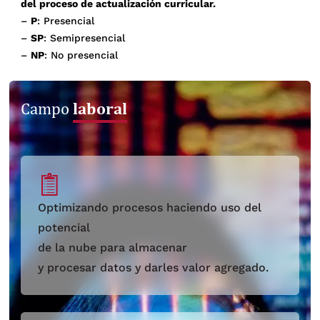
del proceso de actualización curricular.
–
P
: Presencial
–
SP
: Semipresencial
–
NP
: No presencial
laboral
Campo
Optimizando procesos haciendo uso del
potencial
de la nube para almacenar
y procesar datos y darles valor agregado.