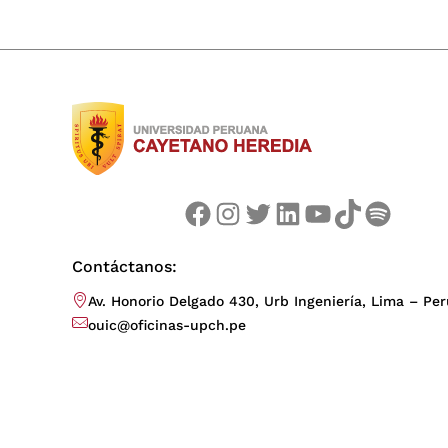
Facebook
Instagram
Twitter
LinkedIn
YouTube
TikTok
Spotify
Contáctanos:
Av. Honorio Delgado 430, Urb Ingeniería, Lima – Per
ouic@oficinas-upch.pe