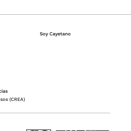
Soy Cayetano
cias
rsos (CREA)