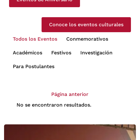
Conoce los eventos culturales
Todos los Eventos
Conmemorativos
Académicos
Festivos
Investigación
Para Postulantes
Página anterior
No se encontraron resultados.
Página anterior
Página anterior
Página anterior
Página anterior
Página anterior
No se encontraron resultados.
No se encontraron resultados.
No se encontraron resultados.
No se encontraron resultados.
No se encontraron resultados.