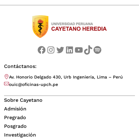
Facebook
Instagram
Twitter
LinkedIn
YouTube
TikTok
Spotify
Contáctanos:
Av. Honorio Delgado 430, Urb Ingeniería, Lima – Perú
ouic@oficinas-upch.pe
Sobre Cayetano
Admisión
Pregrado
Posgrado
Investigación