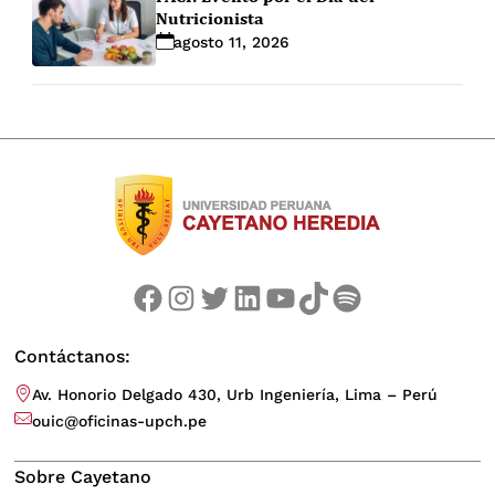
Nutricionista
agosto 11, 2026
Facebook
Instagram
Twitter
LinkedIn
YouTube
TikTok
Spotify
Contáctanos:
Av. Honorio Delgado 430, Urb Ingeniería, Lima – Perú
ouic@oficinas-upch.pe
Sobre Cayetano