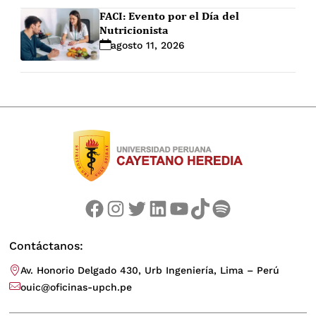
FACI: Evento por el Día del
Nutricionista
agosto 11, 2026
Facebook
Instagram
Twitter
LinkedIn
YouTube
TikTok
Spotify
Contáctanos:
Av. Honorio Delgado 430, Urb Ingeniería, Lima – Perú
ouic@oficinas-upch.pe