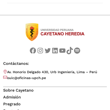
Facebook
Instagram
Twitter
LinkedIn
YouTube
TikTok
Spotify
Contáctanos:
Av. Honorio Delgado 430, Urb Ingeniería, Lima – Perú
ouic@oficinas-upch.pe
Sobre Cayetano
Admisión
Pregrado