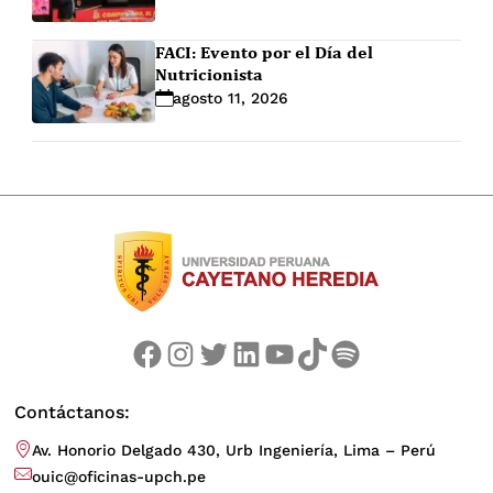
FACI: Evento por el Día del
Nutricionista
agosto 11, 2026
Facebook
Instagram
Twitter
LinkedIn
YouTube
TikTok
Spotify
Contáctanos:
Av. Honorio Delgado 430, Urb Ingeniería, Lima – Perú
ouic@oficinas-upch.pe