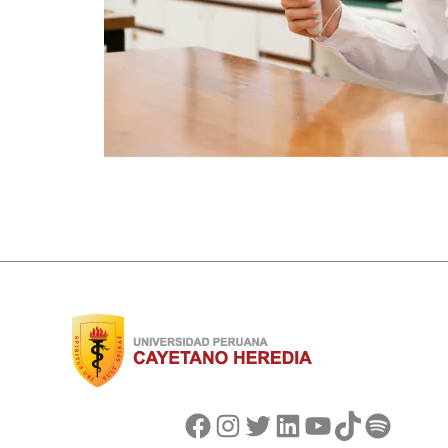
Facebook
Instagram
Twitter
LinkedIn
YouTube
TikTok
Spotify