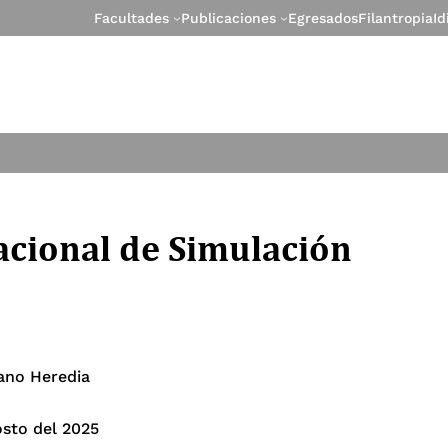
Facultades
Publicaciones
Egresados
Filantropia
I
acional de Simulación
ano Heredia
osto del 2025