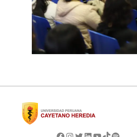
Facebook
Instagram
Twitter
LinkedIn
YouTube
TikTok
Spotify