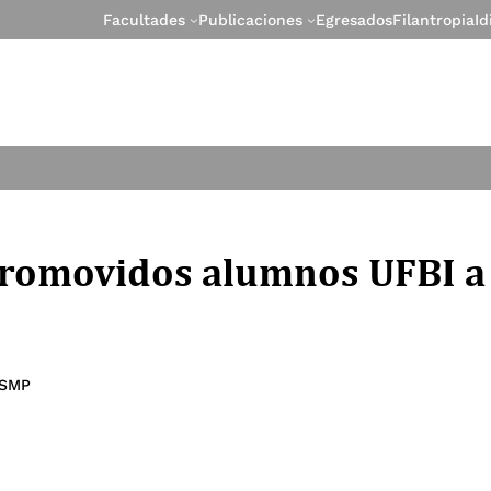
Facultades
Publicaciones
Egresados
Filantropia
I
Promovidos alumnos UFBI a
 SMP