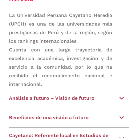
La Universidad Peruana Cayetano Heredia
(UPCH) es una de las universidades más
prestigiosas de Perú y de la región, según
los rankings internacionales.
Cuenta con una larga trayectoria de
excelencia académica, investigación y de
servicio a la comunidad, por lo que ha
recibido el reconocimiento nacional e
internacional.
Análisis a futuro – Visión de futuro
En este contexto, es importante que la UPCH
Beneficios de una visión a futuro
realice un análisis de visión de futuro a largo
plazo. Esta evaluación le permitirá a la
Los beneficios que la universidad obtendrá al
Cayetano: Referente local en Estudios de