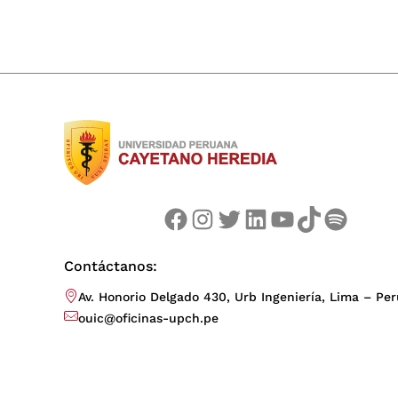
Facebook
Instagram
Twitter
LinkedIn
YouTube
TikTok
Spotify
Contáctanos:
Av. Honorio Delgado 430, Urb Ingeniería, Lima – Per
ouic@oficinas-upch.pe