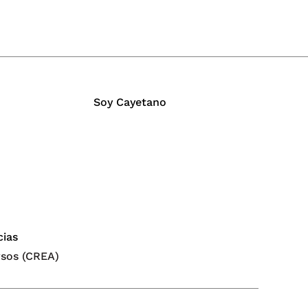
Soy Cayetano
cias
rsos (CREA)