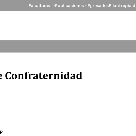
Facultades
Publicaciones
Egresados
Filantropia
I
e Confraternidad
MP