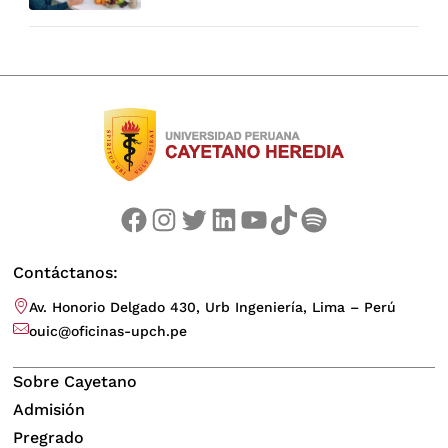
Facebook
Instagram
Twitter
LinkedIn
YouTube
TikTok
Spotify
Contáctanos:
Av. Honorio Delgado 430, Urb Ingeniería, Lima – Perú
ouic@oficinas-upch.pe
Sobre Cayetano
Admisión
Pregrado