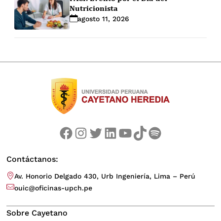
Nutricionista
agosto 11, 2026
Facebook
Instagram
Twitter
LinkedIn
YouTube
TikTok
Spotify
Contáctanos:
Av. Honorio Delgado 430, Urb Ingeniería, Lima – Perú
ouic@oficinas-upch.pe
Sobre Cayetano