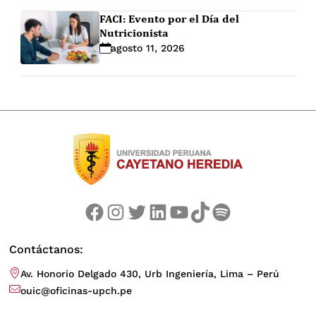
FACI: Evento por el Día del
Nutricionista
agosto 11, 2026
Facebook
Instagram
Twitter
LinkedIn
YouTube
TikTok
Spotify
Contáctanos:
Av. Honorio Delgado 430, Urb Ingeniería, Lima – Perú
ouic@oficinas-upch.pe