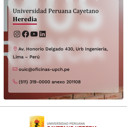
Universidad Peruana Cayetano
Heredia
TALLER DE ESTILOS DE HÁBITOS
Instagram
Facebook
YouTube
LinkedIn
SALUDABLES QI GONG PARA LA
SALUD
Av. Honorio Delgado 430, Urb Ingeniería,
junio 19, 2025
Lima – Perú
Campus Central SMP
ouic@oficinas-upch.pe
(511) 319-0000 anexo 201108