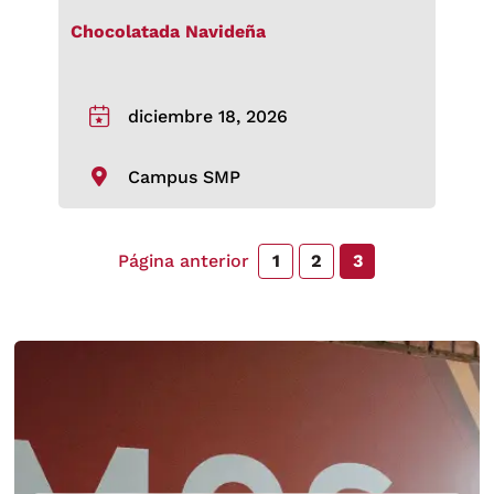
Chocolatada Navideña
diciembre 18, 2026
Campus SMP
Página anterior
1
2
3
Página anterior
Página anterior
Página anterior
Página anterior
No se encontraron resultados.
No se encontraron resultados.
No se encontraron resultados.
No se encontraron resultados.