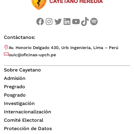
Facebook
Instagram
Twitter
LinkedIn
YouTube
TikTok
Spotify
EXPO INGENIERÍA BIOMÉDICA
junio 20, 2025
Contáctanos:
Campus Central SMP
Av. Honorio Delgado 430, Urb Ingeniería, Lima – Perú
ouic@oficinas-upch.pe
Sobre Cayetano
Admisión
Pregrado
Posgrado
Investigación
Internacionalización
Comité Electoral
ENCUENTRO DE SABIDURÍAS POR
Protección de Datos
LA FIESTA DEL SOL